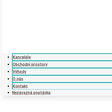
Kanceláře
Obchodní prostory
Výhody
O nás
Kontakt
Nezávazná poptávka