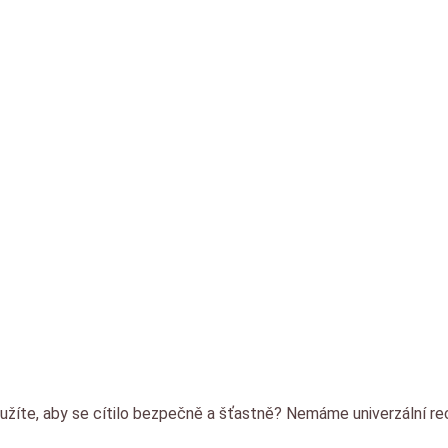
 ten nejkrásnější dě
užíte, aby se cítilo bezpečně a šťastně? Nemáme univerzální re