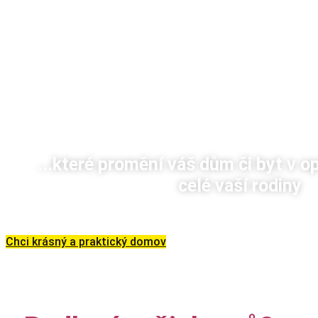
Pohodlí a promyšlený design. To musí splňovat interiéry,
které navrhneme. Naším cílem je…
Krásné a p
...které promění váš dům či byt v 
celé vaší rodiny
Chci krásný a praktický domov