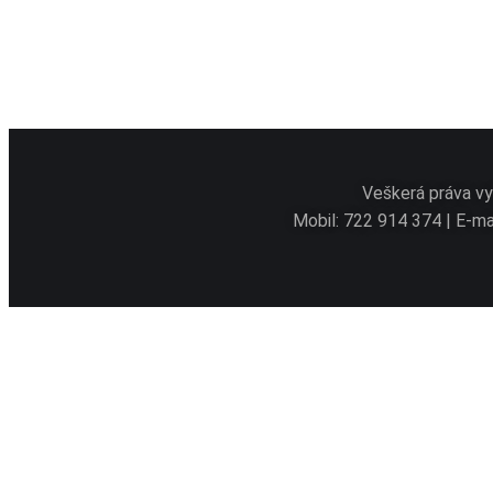
Veškerá práva vy
Mobil: 722 914 374 | E-ma