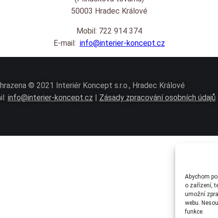
50003 Hradec Králové
Mobil: 722 914 374
E-mail:
info@interier-koncept.cz
hrazena © 2021 Interiér Koncept s.r.o., Hradec Králové
il:
info@interier-koncept.cz
|
Zásady zpracování osobních údajů
Abychom posk
o zařízení, 
umožní zprac
webu. Nesouh
funkce.