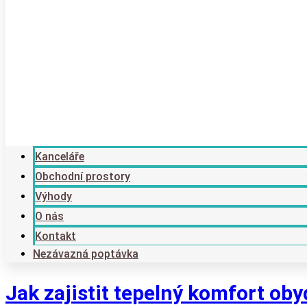
Kanceláře
Obchodní prostory
Výhody
O nás
Kontakt
Nezávazná poptávka
Jak zajistit tepelný komfort oby