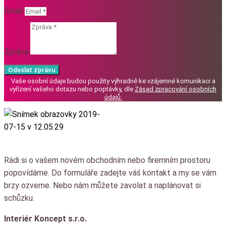
Email
Zpráva
Odeslat zprávu
Vaše osobní údaje budou použity výhradně ke vzájemné komunikaci a
vyřízení vašeho dotazu nebo poptávky, dle
Zásad zpracování osobních
údajů
.
Rádi si o vašem novém obchodním nebo firemním prostoru
popovídáme.
Do formuláře zadejte váš kontakt a my se vám
brzy ozveme.
Nebo nám můžete zavolat a naplánovat si
schůzku.
Interiér Koncept s.r.o.