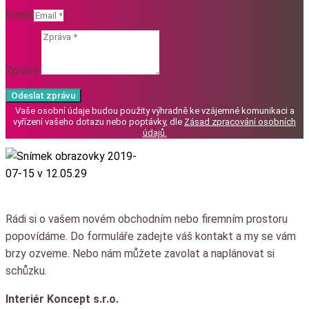
Email
Zpráva
Odeslat zprávu
Vaše osobní údaje budou použity výhradně ke vzájemné komunikaci a
vyřízení vašeho dotazu nebo poptávky, dle
Zásad zpracování osobních
údajů
.
Rádi si o vašem novém obchodním nebo firemním prostoru
popovídáme.
Do formuláře zadejte váš kontakt a my se vám
brzy ozveme.
Nebo nám můžete zavolat a naplánovat si
schůzku.
Interiér Koncept s.r.o.