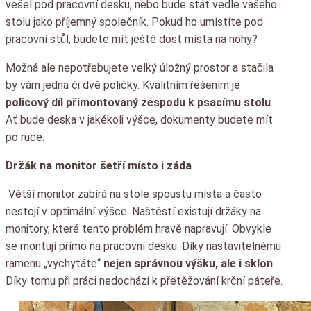
vešel pod pracovní desku, nebo bude stát vedle vašeho
stolu jako příjemný společník. Pokud ho umístíte pod
pracovní stůl, budete mít ještě dost místa na nohy?
Možná ale nepotřebujete velký úložný prostor a stačila
by vám jedna či dvě poličky. Kvalitním řešením je
policový díl přimontovaný zespodu k psacímu stolu
.
Ať bude deska v jakékoli výšce, dokumenty budete mít
po ruce.
Držák na monitor šetří místo i záda
Větší monitor zabírá na stole spoustu místa a často
nestojí v optimální výšce. Naštěstí existují držáky na
monitory, které tento problém hravě napravují. Obvykle
se montují přímo na pracovní desku. Díky nastavitelnému
ramenu „vychytáte“
nejen správnou výšku, ale i sklon
.
Díky tomu při práci nedochází k přetěžování krční páteře.