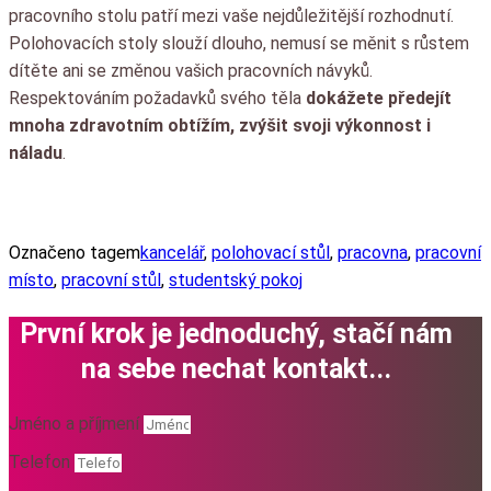
pracovního stolu patří mezi vaše nejdůležitější rozhodnutí.
Polohovacích stoly slouží dlouho, nemusí se měnit s růstem
dítěte ani se změnou vašich pracovních návyků.
Respektováním požadavků svého těla
dokážete předejít
mnoha zdravotním obtížím, zvýšit svoji výkonnost i
náladu
.
Označeno tagem
kancelář
,
polohovací stůl
,
pracovna
,
pracovní
místo
,
pracovní stůl
,
studentský pokoj
První krok je jednoduchý, stačí nám
na sebe nechat kontakt...
Jméno a příjmení
Telefon