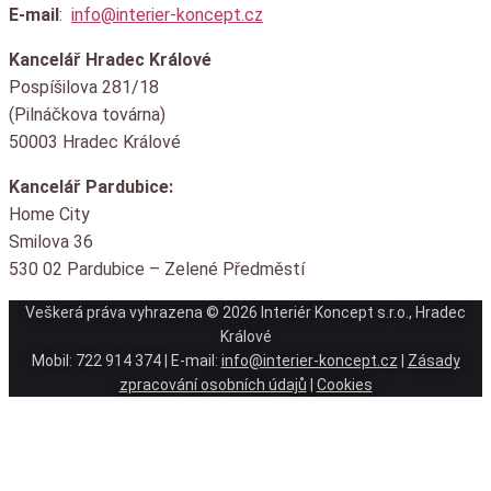
E-mail
:
info@interier-koncept.cz
Kancelář Hradec Králové
Pospíšilova 281/18
(Pilnáčkova továrna)
50003 Hradec Králové
Kancelář Pardubice:
Home City
Smilova 36
530 02 Pardubice – Zelené Předměstí
Veškerá práva vyhrazena © 2026 Interiér Koncept s.r.o., Hradec
Králové
Mobil: 722 914 374 | E-mail:
info@interier-koncept.cz
|
Zásady
zpracování osobních údajů
|
Cookies