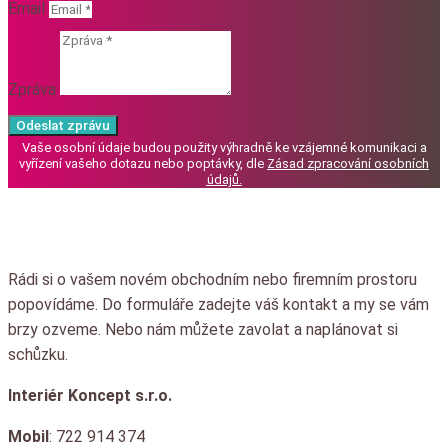
Email
Zpráva
Odeslat zprávu
Vaše osobní údaje budou použity výhradně ke vzájemné komunikaci a
vyřízení vašeho dotazu nebo poptávky, dle
Zásad zpracování osobních
údajů
.
Rádi si o vašem novém obchodním nebo firemním prostoru
popovídáme.
Do formuláře zadejte váš kontakt a my se vám
brzy ozveme.
Nebo nám můžete zavolat a naplánovat si
schůzku.
Interiér Koncept s.r.o.
Mobil
: 722 914 374