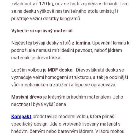
zvládnout až 120 kg, což se hodí zejména v dílnách. Tam
se na desku výškově nastavitelného stolu umísťují i
přístroje vážicí desítky kilogramů.
Vyberte si správný materiál
Nejčastěji bývají desky stolů
z lamina
. Upevnění lamina k
podnoži ale nemusí mít ideální pevnost, neboť jádrem
materiálu je dřevotříska.
Lepším volbou je
MDF deska
. Dřevovláknitá deska se
vyznačuje velmi homogenní strukturou, a tak je odolnější
vůči mechanickému zatížení a lépe se opracovává.
Masivní dřevo
je krásným přírodním materiálem. Jeho
nectností bývá vyšší cena.
Kompakt
představuje moderní volbu, která přináší
specifický design. Jde o vrstveně lisovaný materiál s
hnědým, černým nebo barevným jádrem. V jádru mohou