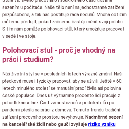
Stále víc svého pracovního i soukromého času trávíme
sezením u počítače. Naše tělo není na jednostranné zatížení
přizpůsobené, a tak nás postihuje řada neduhů. Mnoha obtížím
můžeme předejít, pokud začneme častěji měnit svoji polohu.
S tím nám pomůže polohovací stůl, který umožňuje pracovat
v sedě i ve stoje.
Polohovací stůl - proč je vhodný na
práci i studium?
Náš životní styl se v posledních letech výrazně změnil. Naši
předkové museli fyzicky pracovat, aby se uživili. Ještě v 60.
letech minulého století se manuální prací živila asi polovina
české populace. Dnes už významné procento lidí pracuje z
pohodlí kanceláře. Část zaměstnanců a podnikatelů i po
pandemii přešla na práci z domova. Tomuto trendu tradiční
zařízení pracovního prostoru nevyhovuje.
Nadměrné sezení
na kancelářské židli nebo gauči zvyšuje
riziko vzniku