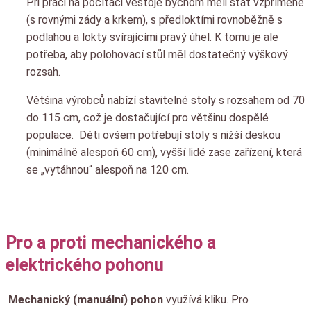
Při práci na počítači vestoje bychom měli stát vzpřímeně
(s rovnými zády a krkem), s předloktími rovnoběžně s
podlahou a lokty svírajícími pravý úhel. K tomu je ale
potřeba, aby polohovací stůl měl dostatečný výškový
rozsah.
Většina výrobců nabízí stavitelné stoly s rozsahem od 70
do 115 cm, což je dostačující pro většinu dospělé
populace. Děti ovšem potřebují stoly s nižší deskou
(minimálně alespoň 60 cm), vyšší lidé zase zařízení, která
se „vytáhnou“ alespoň na 120 cm.
Pro a proti mechanického a
elektrického pohonu
Mechanický (manuální) pohon
využívá kliku. Pro