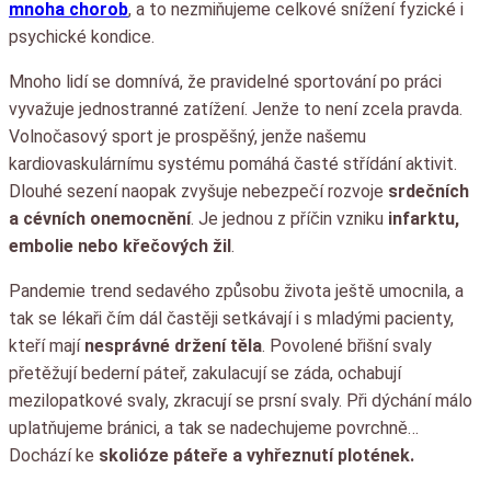
mnoha chorob
, a to nezmiňujeme celkové snížení fyzické i
psychické kondice.
Mnoho lidí se domnívá, že pravidelné sportování po práci
vyvažuje jednostranné zatížení. Jenže to není zcela pravda.
Volnočasový sport je prospěšný, jenže našemu
kardiovaskulárnímu systému pomáhá časté střídání aktivit.
Dlouhé sezení naopak zvyšuje nebezpečí rozvoje
srdečních
a cévních onemocnění
. Je jednou z příčin vzniku
infarktu,
embolie nebo křečových žil
.
Pandemie trend sedavého způsobu života ještě umocnila, a
tak se lékaři čím dál častěji setkávají i s mladými pacienty,
kteří mají
nesprávné držení těla
. Povolené břišní svaly
přetěžují bederní páteř, zakulacují se záda, ochabují
mezilopatkové svaly, zkracují se prsní svaly. Při dýchání málo
uplatňujeme bránici, a tak se nadechujeme povrchně…
Dochází ke
skolióze páteře a vyhřeznutí plotének.