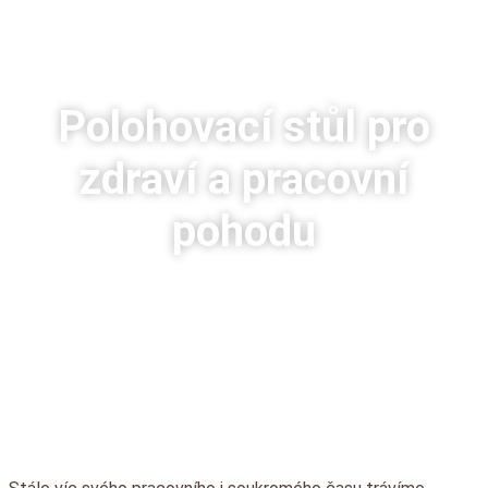
Polohovací stůl pro
zdraví a pracovní
pohodu