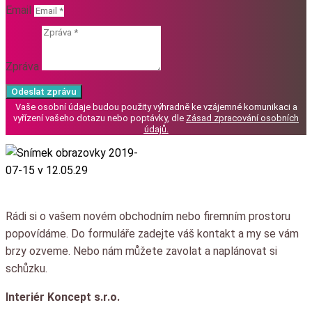
Email
Zpráva
Odeslat zprávu
Vaše osobní údaje budou použity výhradně ke vzájemné komunikaci a
vyřízení vašeho dotazu nebo poptávky, dle
Zásad zpracování osobních
údajů
.
Rádi si o vašem novém obchodním nebo firemním prostoru
popovídáme.
Do formuláře zadejte váš kontakt a my se vám
brzy ozveme.
Nebo nám můžete zavolat a naplánovat si
schůzku.
Interiér Koncept s.r.o.