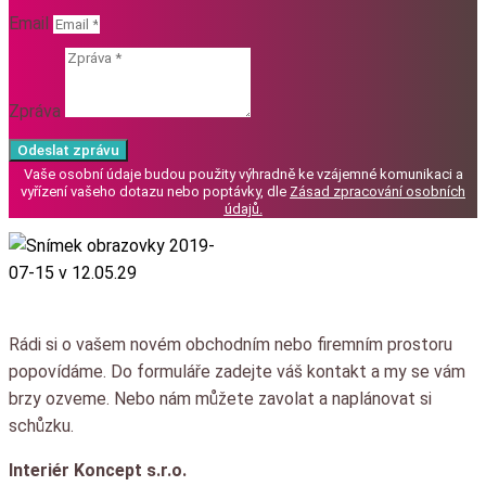
Email
Zpráva
Odeslat zprávu
Vaše osobní údaje budou použity výhradně ke vzájemné komunikaci a
vyřízení vašeho dotazu nebo poptávky, dle
Zásad zpracování osobních
údajů
.
Rádi si o vašem novém obchodním nebo firemním prostoru
popovídáme.
Do formuláře zadejte váš kontakt a my se vám
brzy ozveme.
Nebo nám můžete zavolat a naplánovat si
schůzku.
Interiér Koncept s.r.o.