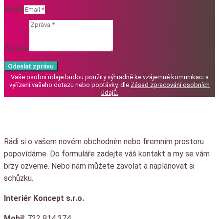
Email
Zpráva
Odeslat zprávu
Vaše osobní údaje budou použity výhradně ke vzájemné komunikaci a
vyřízení vašeho dotazu nebo poptávky, dle
Zásad zpracování osobních
údajů
.
Rádi si o vašem novém obchodním nebo firemním prostoru
popovídáme.
Do formuláře zadejte váš kontakt a my se vám
brzy ozveme.
Nebo nám můžete zavolat a naplánovat si
schůzku.
Interiér Koncept s.r.o.