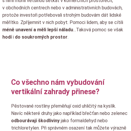
s nimi mohli většinou setkat v komerčních prostorech,
v obchodních centrech nebo v administrativních budovách,
protože investoři potřebovali strohým budovám dát lidské
měřítko. Zpříjemnit v nich pobyt. Pomoci lidem, aby se cítili
méně unavení a měli lepší náladu
…Taková pomoc se však
hodí
i
do soukromých prostor
.
Co všechno nám vybudování
vertikální zahrady přinese?
Pěstované rostliny přeměňují oxid uhličitý na kyslík.
Navíc některé druhy jako například břečťan nebo zelenec
odbourávají škodliviny
jako formaldehyd nebo
trichloretylen. Při správném osazení tak můžete výrazně