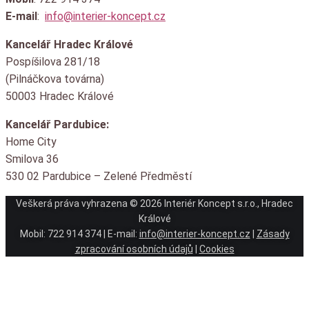
Mobil
: 722 914 374
E-mail
:
info@interier-koncept.cz
Kancelář Hradec Králové
Pospíšilova 281/18
(Pilnáčkova továrna)
50003 Hradec Králové
Kancelář Pardubice:
Home City
Smilova 36
530 02 Pardubice – Zelené Předměstí
Veškerá práva vyhrazena © 2026 Interiér Koncept s.r.o., Hradec
Králové
Mobil: 722 914 374 | E-mail:
info@interier-koncept.cz
|
Zásady
zpracování osobních údajů
|
Cookies