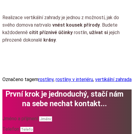
Realizace vertikální zahrady je jednou z možností, jak do
svého domova natrvalo
vnést kousek přírody
. Budete
každodenně
cítit příznivé účinky
rostlin,
užívat si
jejich
přirozeně dokonalé
krásy
.
Označeno tagem
rostliny
,
rostliny v interiéru
,
vertikální zahrada
První krok je jednoduchý, stačí nám
na sebe nechat kontakt...
Jméno a příjmení
Telefon