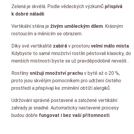
Zelená je skvělá. Podle vědeckých výzkumů
přispívá
k dobré náladě
.
Vertikální stěna je
živým uměleckým dílem
. Krásným
rostoucím a měnícím se obrazem.
Díky své vertikalitě
zabírá
v prostoru
velmi málo místa
.
Kdybyste to samé množství rostlin pěstovali klasicky, do
menších místností byste se už pravděpodobně nevešli…
Rostliny
snižují množství prachu
v bytě až o 20 %,
proto jsou skvělým pomocníkem pro udržení čistého
prostředí a přispívají ke zmírnění obtíží alergiků.
Udržování správně postavené a založené vertikální
zahrady je snadné. Automaticky nastavené procesy
budou dobře
fungovat i bez vaší přítomnosti
.