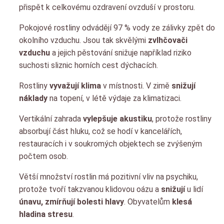
přispět k celkovému ozdravení ovzduší v prostoru.
Pokojové rostliny odvádějí 97 % vody ze zálivky zpět do
okolního vzduchu. Jsou tak skvělými
zvlhčovači
vzduchu
a jejich pěstování snižuje například riziko
suchosti sliznic horních cest dýchacích.
Rostliny
vyvažují klima
v místnosti. V zimě
snižují
náklady
na topení, v létě výdaje za klimatizaci.
Vertikální zahrada
vylepšuje akustiku
, protože rostliny
absorbují část hluku, což se hodí v kancelářích,
restauracích i v soukromých objektech se zvýšeným
počtem osob.
Větší množství rostlin má pozitivní vliv na psychiku,
protože tvoří takzvanou klidovou oázu a
snižují
u lidí
únavu, zmírňují bolesti hlavy
. Obyvatelům
klesá
hladina stresu
.