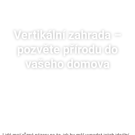
Vertikální zahrada –
pozvěte přírodu do
vašeho domova