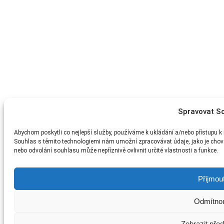
Spravovat S
Abychom poskytli co nejlepší služby, používáme k ukládání a/nebo přístupu k 
Souhlas s těmito technologiemi nám umožní zpracovávat údaje, jako je chov
nebo odvolání souhlasu může nepříznivě ovlivnit určité vlastnosti a funkce.
Přijmou
Odmítno
Zobrazit pře