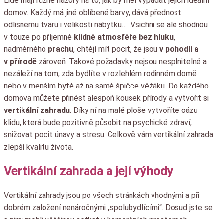
Lidé mají různé názory na to, jak by měl vypadat jejich ideální
domov. Každý má jiné oblíbené barvy, dává přednost
odlišnému tvaru i velikosti nábytku… Všichni se ale shodnou
v touze po příjemné
klidné atmosféře
bez hluku
,
nadměrného
prachu
, chtějí mít pocit, že jsou
v pohodlí a
v přírodě
zároveň. Takové požadavky nejsou nesplnitelné a
nezáleží na tom, zda bydlíte v rozlehlém rodinném domě
nebo v menším bytě až na samé špičce věžáku. Do každého
domova můžete přinést alespoň kousek přírody a vytvořit si
vertikální zahradu
. Díky ní na malé ploše vytvoříte oázu
klidu, která bude pozitivně působit na psychické zdraví,
snižovat pocit únavy a stresu. Celkově vám vertikální zahrada
zlepší kvalitu života.
Vertikální zahrada a její výhody
Vertikální zahrady jsou po všech stránkách vhodnými a při
dobrém založení nenáročnými „spolubydlícími“. Dosud jste se