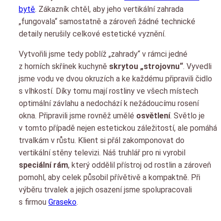
bytě
. Zákazník chtěl, aby jeho vertikální zahrada
„fungovala“ samostatně a zároveň žádné technické
detaily nerušily celkové estetické vyznění.
Vytvořili jsme tedy poblíž „zahrady“ v rámci jedné
z horních skřínek kuchyně
skrytou „strojovnu“
. Vyvedli
jsme vodu ve dvou okruzích a ke každému připravili čidlo
s vlhkostí. Díky tomu mají rostliny ve všech místech
optimální závlahu a nedochází k nežádoucímu rosení
okna. Připravili jsme rovněž umělé
osvětlení
. Světlo je
v tomto případě nejen estetickou záležitostí, ale pomáhá
trvalkám v růstu. Klient si přál zakomponovat do
vertikální stěny televizi. Náš truhlář pro ni vyrobil
speciální rám
, který oddělil přístroj od rostlin a zároveň
pomohl, aby celek působil přívětivě a kompaktně. Při
výběru trvalek a jejich osazení jsme spolupracovali
s firmou
Graseko
.