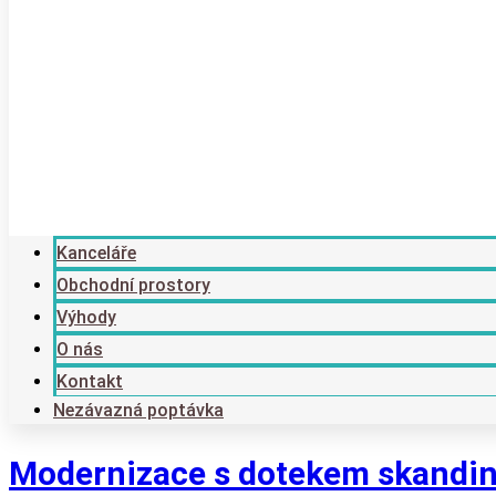
Kanceláře
Obchodní prostory
Výhody
O nás
Kontakt
Nezávazná poptávka
Modernizace s dotekem skandin