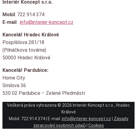
schůzku.
Interiér Koncept s.r.o.
Mobil
: 722 914 374
E-mail
:
info@interier-koncept.cz
Kancelář Hradec Králové
Pospíšilova 281/18
(Pilnáčkova továrna)
50003 Hradec Králové
Kancelář Pardubice:
Home City
Smilova 36
530 02 Pardubice – Zelené Předměstí
Veškerá práva vyhrazena © 2026 Interiér Koncept s.r.o., Hradec
Králové
Mobil: 722 914 374 | E-mail:
info@interier-koncept.cz
|
Zásady