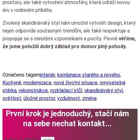
prostoru, ale také vytvoření atmosféry, která odráží novou
éru v rodinném příběhu.
Zvolený skandinávský styl nám umožnil vytvořit design, který
nejen odpovídá současným trendům, ale také respektuje a
propojuje se s minulými vzpomínkami a pocity. Pevně
věříme,
že jsme položili dobrý základ pro domov plný pohody.
Označeno tagem
interiér
,
kombinace starého a nového
,
Kuchyně
,
modernizace
,
nová životní situace
,
omyvatelná
stěrka
,
rekonstrukce
,
rozkládací stůl
,
skandinávský styl
,
světlost
,
úložné prostor
,
vzdušnost
,
změna
První krok je jednoduchý, stačí nám
na sebe nechat kontakt...
Jméno a příjmení