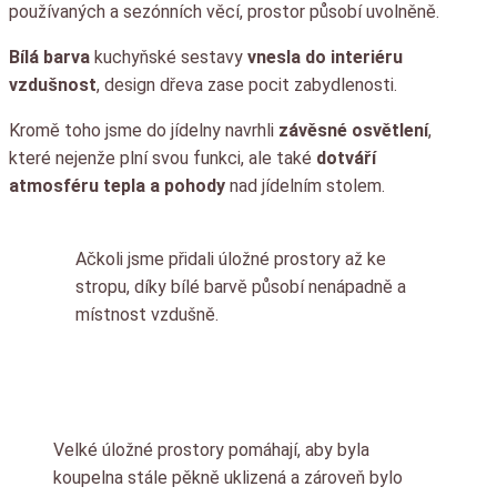
používaných a sezónních věcí, prostor působí uvolněně.
Bílá barva
kuchyňské sestavy
vnesla do interiéru
vzdušnost
, design dřeva zase pocit zabydlenosti.
Kromě toho jsme do jídelny navrhli
závěsné osvětlení
,
které nejenže plní svou funkci, ale také
dotváří
atmosféru tepla a pohody
nad jídelním stolem.
Ačkoli jsme přidali úložné prostory až ke
stropu, díky bílé barvě působí nenápadně a
místnost vzdušně.
Velké úložné prostory pomáhají, aby byla
koupelna stále pěkně uklizená a zároveň bylo