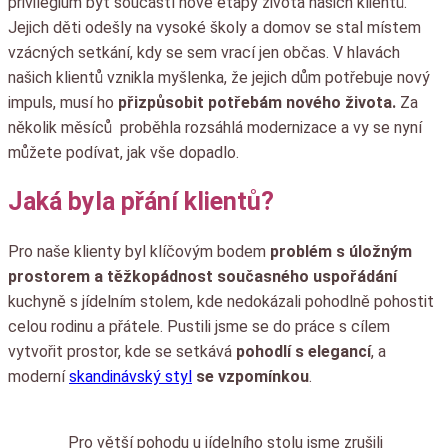
privilegium být součástí nové etapy života našich klientů.
Jejich děti odešly na vysoké školy a domov se stal místem
vzácných setkání, kdy se sem vrací jen občas. V hlavách
našich klientů vznikla myšlenka, že jejich dům potřebuje nový
impuls, musí ho
přizpůsobit potřebám nového života.
Za
několik měsíců proběhla rozsáhlá modernizace a vy se nyní
můžete podívat, jak vše dopadlo.
Jaká byla přání klientů?
Pro naše klienty byl klíčovým bodem
problém s úložným
prostorem a těžkopádnost současného uspořádání
kuchyně s jídelním stolem, kde nedokázali pohodlně pohostit
celou rodinu a přátele. Pustili jsme se do práce s cílem
vytvořit prostor, kde se setkává
pohodlí s elegancí
, a
moderní
skandinávský styl
se vzpomínkou
.
Pro větší pohodu u jídelního stolu jsme zrušili