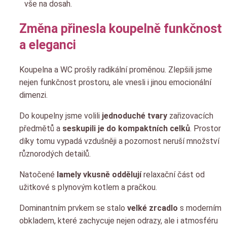
vše na dosah.
Změna přinesla koupelně funkčnost
a eleganci
Koupelna a WC prošly radikální proměnou. Zlepšili jsme
nejen funkčnost prostoru, ale vnesli i jinou emocionální
dimenzi.
Do koupelny jsme volili
jednoduché tvary
zařizovacích
předmětů a
seskupili je do kompaktních celků
. Prostor
díky tomu vypadá vzdušněji a pozornost neruší množství
různorodých detailů.
Natočené
lamely vkusně oddělují
relaxační část od
užitkové s plynovým kotlem a pračkou.
Dominantním prvkem se stalo
velké zrcadlo
s moderním
obkladem, které zachycuje nejen odrazy, ale i atmosféru