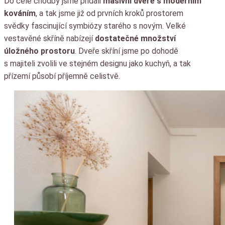
Do celé chodby jsme přidali
masivní dveře s moderním
kováním
, a tak jsme již od prvních kroků prostorem
svědky fascinující symbiózy starého s novým. Velké
vestavěné skříně nabízejí
dostatečné množství
úložného prostoru
. Dveře skříní jsme po dohodě
s majiteli zvolili ve stejném designu jako kuchyň, a tak
přízemí působí příjemně celistvě.