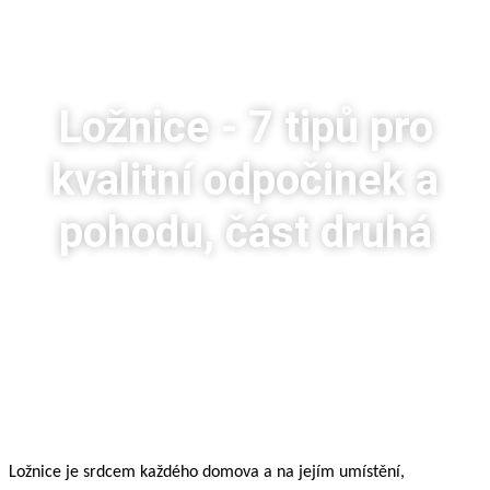
Ložnice - 7 tipů pro
kvalitní odpočinek a
pohodu, část druhá
Ložnice je srdcem každého domova a na jejím umístění,