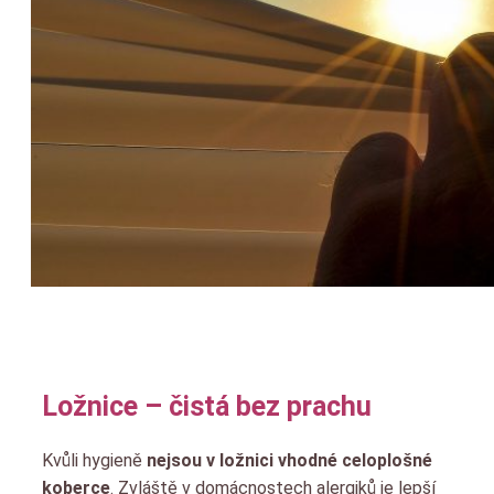
Ložnice – čistá bez prachu
Kvůli hygieně
nejsou v ložnici vhodné celoplošné
koberce
. Zvláště v domácnostech alergiků je lepší