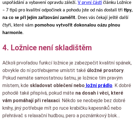
uspořádání a vybavení opravdu záleží.
V první části
článku Ložnice
– 7 tipů pro kvalitní odpočinek a pohodu jste od nás dostali tři
tipy,
na co se při jejím zařizování zaměřit
. Dnes vás čekají ještě další
čtyři, které vám
pomohou vytvořit dokonalou oázu plnou
harmonie
.
4. Ložnice není skladištěm
Ačkoli prvořadou funkcí ložnice je zabezpečit kvalitní spánek,
obvykle do ní potřebujeme umístit také
úložné prostory
.
Pokud nemáte samostatnou šatnu, je ložnice tím pravým
místem, kde
skladovat oblečení nebo
ložní prádlo
. K dobré
pohodě také přispívá, pokud máte
na dosah i věci, které
vám pomáhají při relaxaci
. Někdo se neobejde bez dobré
knihy, jiný potřebuje mít po ruce krabičku kapesníků nebo
přehrávač s relaxační hudbou, pero a poznámkový blok…