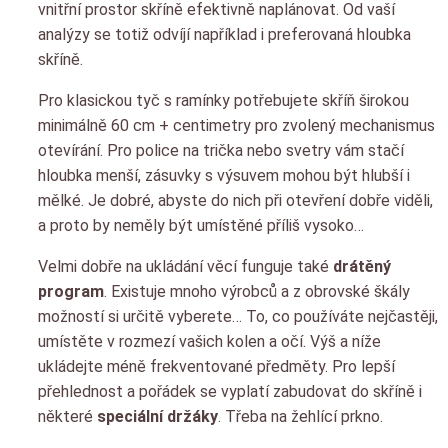
vnitřní prostor skříně efektivně naplánovat. Od vaší
analýzy se totiž odvíjí například i preferovaná hloubka
skříně.
Pro klasickou tyč s ramínky potřebujete skříň širokou
minimálně 60 cm + centimetry pro zvolený mechanismus
otevírání. Pro police na trička nebo svetry vám stačí
hloubka menší, zásuvky s výsuvem mohou být hlubší i
mělké. Je dobré, abyste do nich při otevření dobře viděli,
a proto by neměly být umístěné příliš vysoko…
Velmi dobře na ukládání věcí funguje také
drátěný
program
. Existuje mnoho výrobců a z obrovské škály
možností si určitě vyberete… To, co používáte nejčastěji,
umístěte v rozmezí vašich kolen a očí. Výš a níže
ukládejte méně frekventované předměty. Pro lepší
přehlednost a pořádek se vyplatí zabudovat do skříně i
některé
speciální držáky
. Třeba na žehlící prkno.