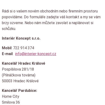
Rádi si o vašem novém obchodním nebo firemním prostoru
popovídáme.
Do formuláře zadejte váš kontakt a my se vám
brzy ozveme.
Nebo nám můžete zavolat a naplánovat si
schůzku.
Interiér Koncept s.r.o.
Mobil
: 722 914 374
E-mail
:
info@interier-koncept.cz
Kancelář Hradec Králové
Pospíšilova 281/18
(Pilnáčkova továrna)
50003 Hradec Králové
Kancelář Pardubice:
Home City
Smilova 36