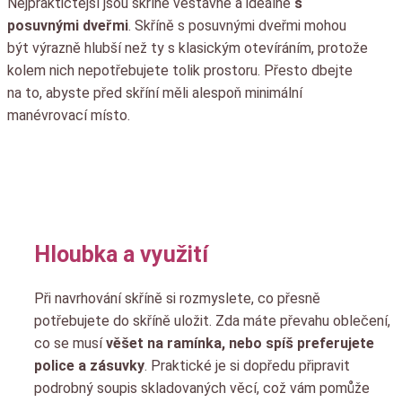
Nejpraktičtější jsou skříně vestavné a ideálně
s
posuvnými dveřmi
. Skříně s posuvnými dveřmi mohou
být výrazně hlubší než ty s klasickým otevíráním, protože
kolem nich nepotřebujete tolik prostoru. Přesto dbejte
na to, abyste před skříní měli alespoň minimální
manévrovací místo.
Hloubka a využití
Při navrhování skříně si rozmyslete, co přesně
potřebujete do skříně uložit. Zda máte převahu oblečení,
co se musí
věšet na ramínka, nebo spíš preferujete
police a zásuvky
. Praktické je si dopředu připravit
podrobný soupis skladovaných věcí, což vám pomůže