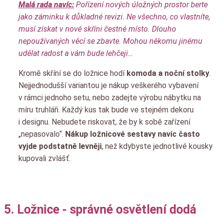
Malá rada navíc:
Pořízení nových úložných prostor berte
jako záminku k důkladné revizi. Ne všechno, co vlastníte,
musí získat v nové skříni čestné místo. Dlouho
nepoužívaných věcí se zbavte. Mohou někomu jinému
udělat radost a vám bude lehčeji…
Kromě skříní se do ložnice hodí
komoda a noční stolky
.
Nejjednodušší variantou je nákup veškerého vybavení
v rámci jednoho setu, nebo zadejte výrobu nábytku na
míru truhláři. Každý kus tak bude ve stejném dekoru
i designu. Nebudete riskovat, že by k sobě zařízení
„nepasovalo“.
Nákup ložnicové sestavy navíc často
vyjde podstatně levněji
, než kdybyste jednotlivé kousky
kupovali zvlášť.
5. Ložnice - správné osvětlení dodá