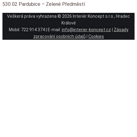
530 02 Pardubice – Zelené Předměstí
Veškerá práva vyhrazena © 2026 Interiér Koncept s.r.o., Hradec
Králové
Mobil: 722 914 374 | E-mail:
info@interier-koncept.cz
|
Zásady
zpracování osobních údajů
|
Cookies