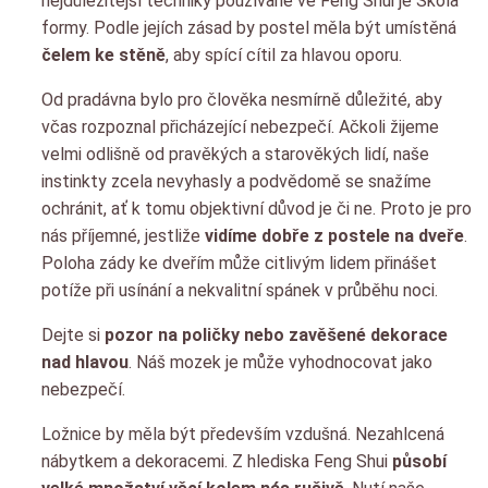
nejdůležitější techniky používané ve Feng Shui je Škola
formy. Podle jejích zásad by postel měla být umístěná
čelem ke stěně
, aby spící cítil za hlavou oporu.
Od pradávna bylo pro člověka nesmírně důležité, aby
včas rozpoznal přicházející nebezpečí. Ačkoli žijeme
velmi odlišně od pravěkých a starověkých lidí, naše
instinkty zcela nevyhasly a podvědomě se snažíme
ochránit, ať k tomu objektivní důvod je či ne. Proto je pro
nás příjemné, jestliže
vidíme dobře z postele na dveře
.
Poloha zády ke dveřím může citlivým lidem přinášet
potíže při usínání a nekvalitní spánek v průběhu noci.
Dejte si
pozor na poličky nebo zavěšené dekorace
nad hlavou
. Náš mozek je může vyhodnocovat jako
nebezpečí.
Ložnice by měla být především vzdušná. Nezahlcená
nábytkem a dekoracemi. Z hlediska Feng Shui
působí