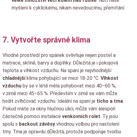
velké množství věcí kolem nás rušivě
. Nutí naše
myšlení k cyklickému, nikam nevedoucímu, přemítání.
7. Vytvořte správné klima
Vhodné prostředí pro spánek ovlivňuje nejen postel a
matrace, skříně, barvy a doplňky. Důležitá je i pokojová
teplota a vlhkost vzduchu. Na spaní je nejvhodnější
chladnější
klima pohybující se mezi 18-20 °C.
Vlhkost
vzduchu
by se v létě měla pohybovat mezi 40–60 %,
v zimě mezi 45–65 %. Především v zimě se vám může
hodit zvlhčovač vzduchu. Ideální na spaní je
ticho a tma
.
Pokud máte za okny hlučnou ulici, může vám alespoň
částečně pomoci instalace
venkovních rolet
. Ty jsou
spolu s
backout závěsy
vhodnou volbou pro nastolení
tmy. Tma je opravdu důležitá, protože podporuje tvorbu