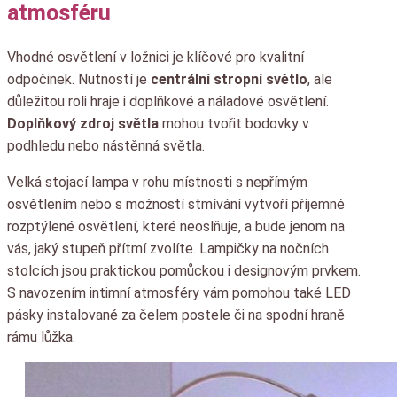
atmosféru
Vhodné osvětlení v ložnici je klíčové pro kvalitní
odpočinek. Nutností je
centrální stropní světlo
, ale
důležitou roli hraje i doplňkové a náladové osvětlení.
Doplňkový zdroj světla
mohou tvořit bodovky v
podhledu nebo nástěnná světla.
Velká stojací lampa v rohu místnosti s nepřímým
osvětlením nebo s možností stmívání vytvoří příjemné
rozptýlené osvětlení, které neoslňuje, a bude jenom na
vás, jaký stupeň přítmí zvolíte. Lampičky na nočních
stolcích jsou praktickou pomůckou i designovým prvkem.
S navozením intimní atmosféry vám pomohou také LED
pásky instalované za čelem postele či na spodní hraně
rámu lůžka.