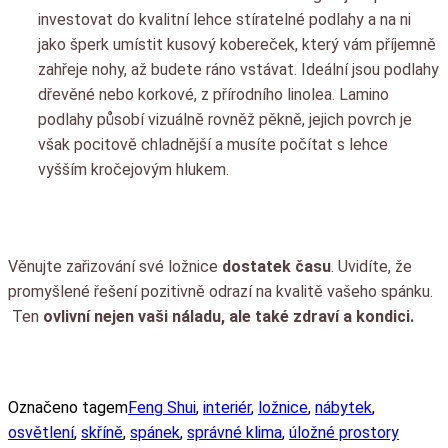
investovat do kvalitní lehce stíratelné podlahy a na ni
jako šperk umístit kusový kobereček, který vám příjemně
zahřeje nohy, až budete ráno vstávat. Ideální jsou podlahy
dřevěné nebo korkové, z přírodního linolea. Lamino
podlahy působí vizuálně rovněž pěkně, jejich povrch je
však pocitově chladnější a musíte počítat s lehce
vyšším kročejovým hlukem.
Věnujte zařizování své ložnice
dostatek času
. Uvidíte, že
promyšlené řešení pozitivně odrazí na kvalitě vašeho spánku.
Ten
ovlivní nejen vaši náladu, ale také zdraví a kondici.
Označeno tagem
Feng Shui
,
interiér
,
ložnice
,
nábytek
,
osvětlení
,
skříně
,
spánek
,
správné klima
,
úložné prostory